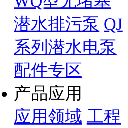
WQ型无堵塞
潜水排污泵
QJ
系列潜水电泵
配件专区
产品应用
应用领域
工程