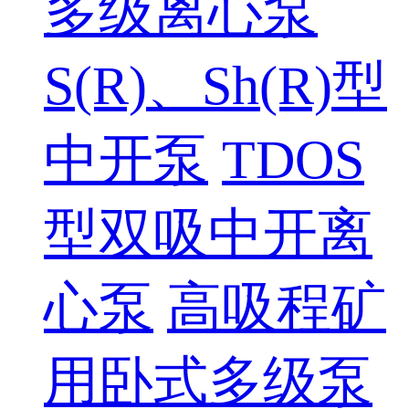
多级离心泵
S(R)、Sh(R)型
中开泵
TDOS
型双吸中开离
心泵
高吸程矿
用卧式多级泵