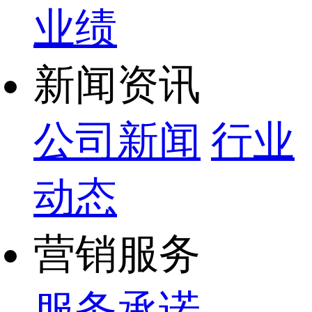
业绩
新闻资讯
公司新闻
行业
动态
营销服务
服务承诺