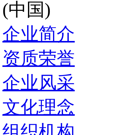
(中国)
企业简介
资质荣誉
企业风采
文化理念
组织机构