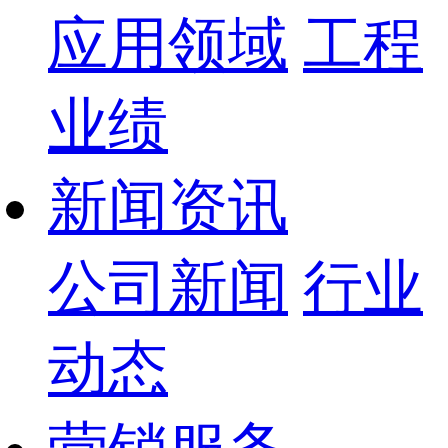
应用领域
工程
业绩
新闻资讯
公司新闻
行业
动态