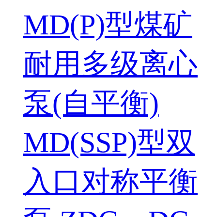
MD(P)型煤矿
耐用多级离心
泵(自平衡)
MD(SSP)型双
入口对称平衡